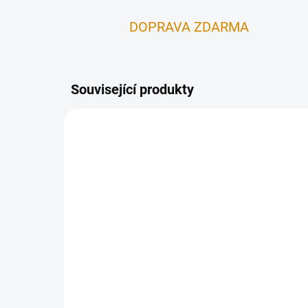
DOPRAVA ZDARMA
Související produkty
1-5 DNŮ
Kouřovod 150mm
Ko
tl.1.5mm - 1000mm
tl