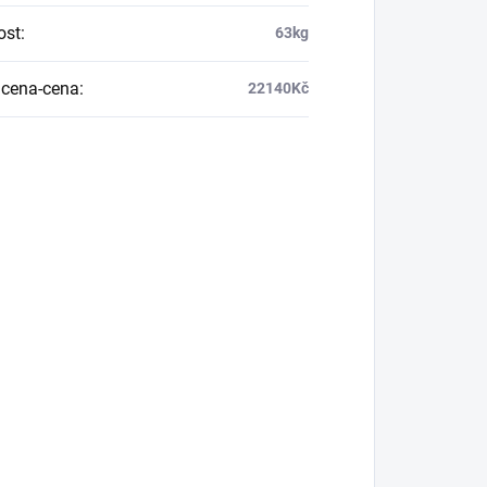
ost
:
63kg
cena-cena
:
22140Kč