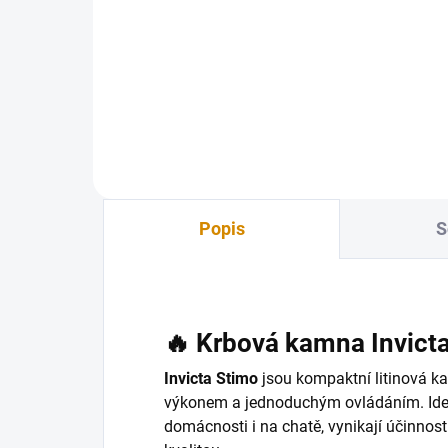
871 Kč
42
720 Kč bez DPH
350
Do košíku
Popis
S
🔥 Krbová kamna Invict
Invicta Stimo
jsou kompaktní litinová k
výkonem a jednoduchým ovládáním. Ideá
domácnosti i na chatě, vynikají účinnos