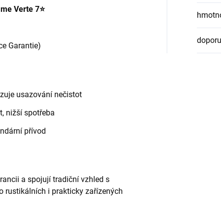
me Verte 7⭐
hmotn
doporu
ce Garantie)
uje usazování nečistot
, nižší spotřeba
ndární přívod
ncii a spojují tradiční vzhled s
 rustikálních i prakticky zařízených