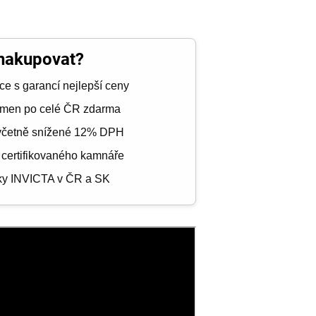
 nakupovat?
ce s garancí nejlepší ceny
amen po celé ČR zdarma
včetně snížené 12% DPH
 certifikovaného kamnáře
čky INVICTA v ČR a SK