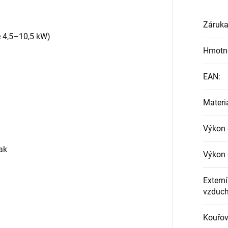
Záruk
 4,5–10,5 kW)
Hmotn
EAN
:
Materi
Výkon
lak
Výkon
Externí
vzduc
Kouřo