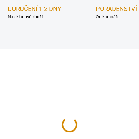
DORUČENÍ 1-2 DNY
PORADENSTVÍ
Na skladové zboží
Od kamnáře
1-5 DNŮ
1-5
uřovod 150mm
Koleno 90 s čis.otv.
.1.5mm - 250mm
725 Kč