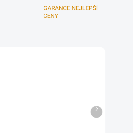
GARANCE NEJLEPŠÍ
CENY
Další
 DNŮ
SKLADEM
produkt
Růžice 0,5mm, prům.150,
ČERNÁ