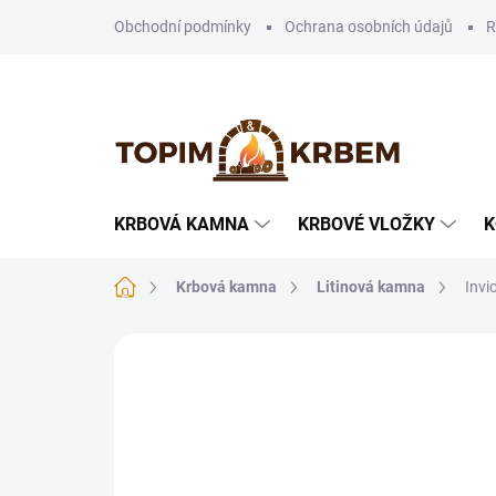
Přejít
Obchodní podmínky
Ochrana osobních údajů
R
na
obsah
KRBOVÁ KAMNA
KRBOVÉ VLOŽKY
K
Domů
Krbová kamna
Litinová kamna
Invi
32 hodnocení
Podrobnosti hodnocen