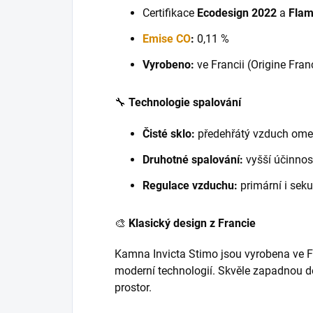
Certifikace
Ecodesign 2022
a
Flam
Emise CO
:
0,11 %
Vyrobeno:
ve Francii (Origine Fran
🔧
Technologie spalování
Čisté sklo:
předehřátý vzduch omez
Druhotné spalování:
vyšší účinnost
Regulace vzduchu:
primární i seku
🎨
Klasický design z Francie
Kamna Invicta Stimo jsou vyrobena ve Fra
moderní technologií. Skvěle zapadnou do
prostor.