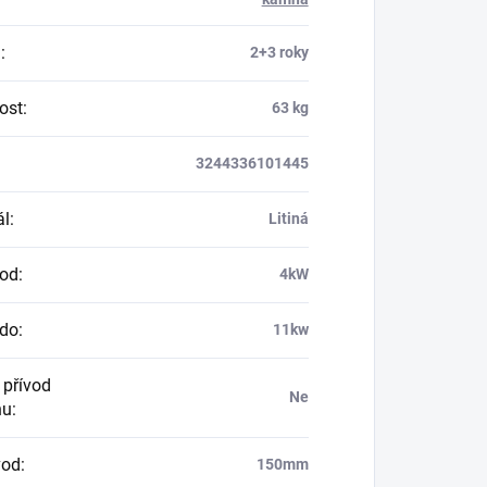
a
:
2+3 roky
ost
:
63 kg
3244336101445
ál
:
Litiná
 od
:
4kW
 do
:
11kw
 přívod
Ne
hu
:
vod
:
150mm