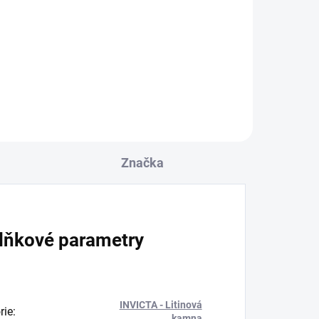
91 Kč
75 Kč bez DPH
Do košíku
Značka
lňkové parametry
INVICTA - Litinová
rie
:
kamna