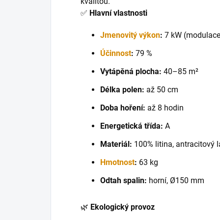
kvalitou.
✅
Hlavní vlastnosti
Jmenovitý výkon
:
7 kW (modulace
Účinnost
:
79 %
Vytápěná plocha:
40–85 m²
Délka polen:
až 50 cm
Doba hoření:
až 8 hodin
Energetická třída:
A
Materiál:
100% litina, antracitový 
Hmotnost
:
63 kg
Odtah spalin:
horní, Ø150 mm
🌿
Ekologický provoz