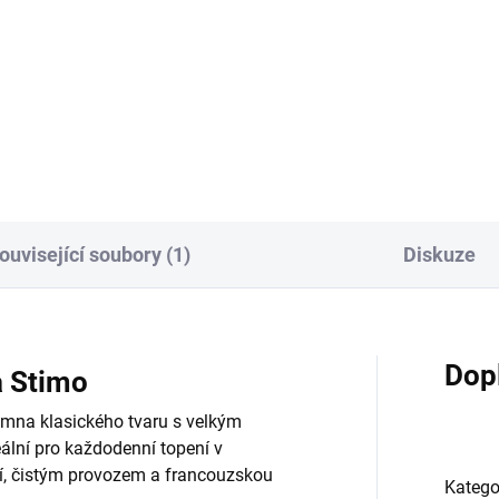
4 Kč
599 Kč bez DPH
 Kč bez DPH
Do košíku
Do košíku
ouvisející soubory (1)
Diskuze
Dop
a Stimo
amna klasického tvaru s velkým
lní pro každodenní topení v
tí, čistým provozem a francouzskou
Katego