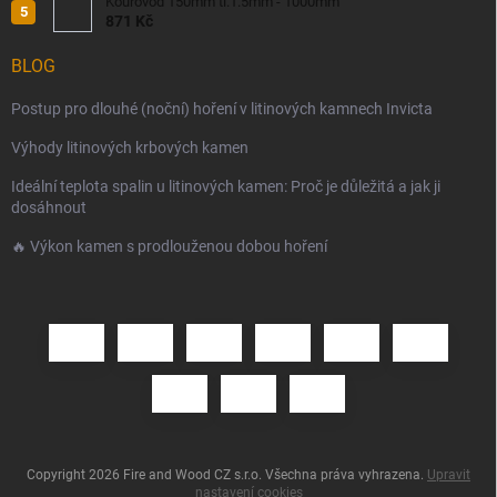
Kouřovod 150mm tl.1.5mm - 1000mm
871 Kč
BLOG
Postup pro dlouhé (noční) hoření v litinových kamnech Invicta
Výhody litinových krbových kamen
Ideální teplota spalin u litinových kamen: Proč je důležitá a jak ji
dosáhnout
🔥 Výkon kamen s prodlouženou dobou hoření
Copyright 2026
Fire and Wood CZ s.r.o
. Všechna práva vyhrazena.
Upravit
nastavení cookies