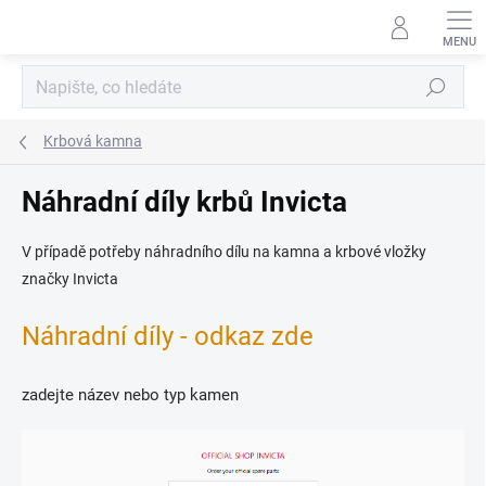
Přejít
na
obsah
Hledat
Krbová kamna
Náhradní díly krbů Invicta
V případě potřeby náhradního dílu na kamna a krbové vložky
značky Invicta
Náhradní díly - odkaz zde
zadejte název nebo typ kamen