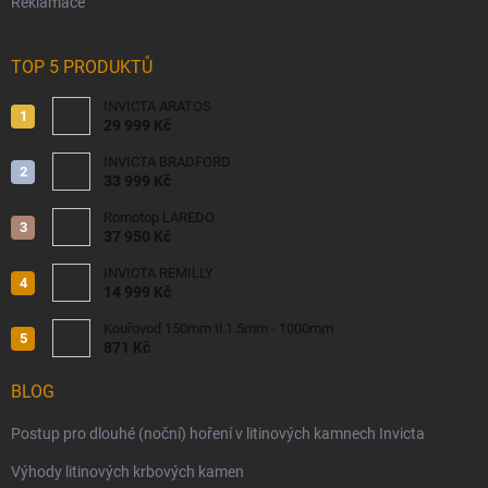
Reklamace
TOP 5 PRODUKTŮ
INVICTA ARATOS
29 999 Kč
INVICTA BRADFORD
33 999 Kč
Romotop LAREDO
37 950 Kč
INVICTA REMILLY
14 999 Kč
Kouřovod 150mm tl.1.5mm - 1000mm
871 Kč
BLOG
Postup pro dlouhé (noční) hoření v litinových kamnech Invicta
Výhody litinových krbových kamen