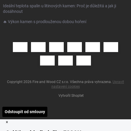
Ideální teplota spalin u litinových kamen: Proč je důležitá a jak ji
dosáhnout
🔥 Výkon kamen s prodlouženou dobou hoření
Copyright 2026
Fire and Wood CZ s.r.o
. Všechna práva vyhrazena.
Upravit
nastavení cookies
Vytvořil Shoptet
Odstoupit od smlouvy
×