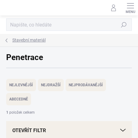
Přejít
na
obsah
Hledat
Stavební materiál
Penetrace
Ř
a
NEJLEVNĚJŠÍ
NEJDRAŽŠÍ
NEJPRODÁVANĚJŠÍ
z
e
ABECEDNĚ
n
í
1
položek celkem
p
r
OTEVŘÍT FILTR
o