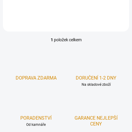
Do košíku
185 Kč bez DPH
1
položek celkem
O
v
l
á
d
a
c
DOPRAVA ZDARMA
DORUČENÍ 1-2 DNY
í
Na skladové zboží
p
r
v
k
y
v
PORADENSTVÍ
GARANCE NEJLEPŠÍ
ý
CENY
Od kamnáře
p
i