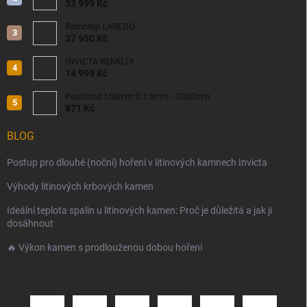
33 999 Kč
Romotop LAREDO
37 950 Kč
INVICTA REMILLY
14 999 Kč
Kouřovod 150mm tl.1.5mm - 1000mm
871 Kč
BLOG
Postup pro dlouhé (noční) hoření v litinových kamnech Invicta
Výhody litinových krbových kamen
Ideální teplota spalin u litinových kamen: Proč je důležitá a jak ji
dosáhnout
🔥 Výkon kamen s prodlouženou dobou hoření