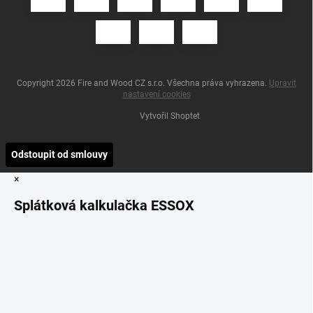
Copyright 2026
Fire and Wood CZ s.r.o
. Všechna práva vyhrazena.
Upravit
nastavení cookies
Vytvořil Shoptet
Odstoupit od smlouvy
×
Splátková kalkulačka ESSOX