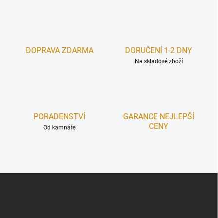
v
l
á
d
a
c
DOPRAVA ZDARMA
DORUČENÍ 1-2 DNY
í
Na skladové zboží
p
r
v
k
y
v
PORADENSTVÍ
GARANCE NEJLEPŠÍ
ý
CENY
Od kamnáře
p
i
s
u
Z
á
p
a