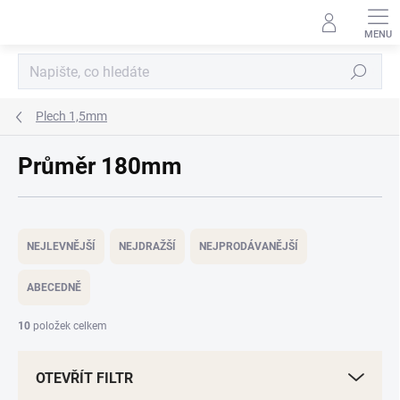
Přejít
na
obsah
Hledat
Plech 1,5mm
Průměr 180mm
Ř
a
NEJLEVNĚJŠÍ
NEJDRAŽŠÍ
NEJPRODÁVANĚJŠÍ
z
e
ABECEDNĚ
n
í
10
položek celkem
p
r
OTEVŘÍT FILTR
o