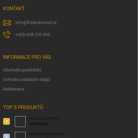
t
í
KONTAKT
info
@
fireandwood.cz
+420 608 220 909
INFORMACE PRO VÁS
Obchodní podmínky
Ochrana osobních údajů
Reklamace
TOP 5 PRODUKTŮ
INVICTA ARATOS
29 999 Kč
INVICTA BRADFORD