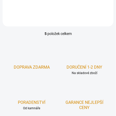
Do košíku
23 175 Kč bez DPH
5
položek celkem
O
v
l
á
d
a
c
DOPRAVA ZDARMA
DORUČENÍ 1-2 DNY
í
Na skladové zboží
p
r
v
k
y
v
PORADENSTVÍ
GARANCE NEJLEPŠÍ
ý
CENY
Od kamnáře
p
i