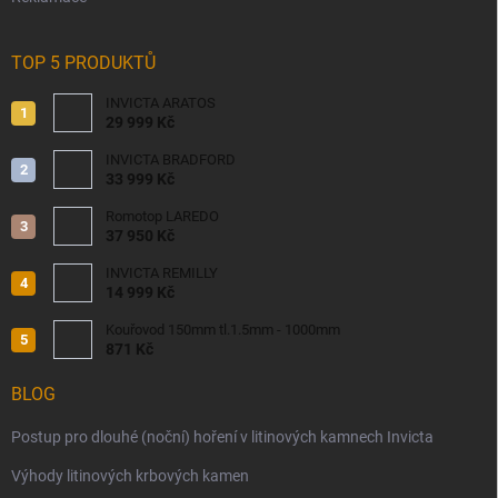
TOP 5 PRODUKTŮ
INVICTA ARATOS
29 999 Kč
INVICTA BRADFORD
33 999 Kč
Romotop LAREDO
37 950 Kč
INVICTA REMILLY
14 999 Kč
Kouřovod 150mm tl.1.5mm - 1000mm
871 Kč
BLOG
Postup pro dlouhé (noční) hoření v litinových kamnech Invicta
Výhody litinových krbových kamen