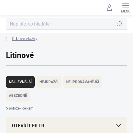
Přejít
na
obsah
Hledat
Krbové vložky
Litinové
Ř
a
NEJLEVNĚJŠÍ
NEJDRAŽŠÍ
NEJPRODÁVANĚJŠÍ
z
e
ABECEDNĚ
n
í
5
položek celkem
p
r
OTEVŘÍT FILTR
o