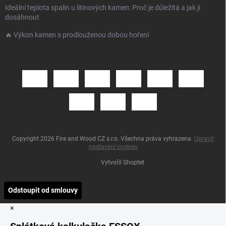
Ideální teplota spalin u litinových kamen: Proč je důležitá a jak ji
dosáhnout
🔥 Výkon kamen s prodlouženou dobou hoření
Copyright 2026
Fire and Wood CZ s.r.o
. Všechna práva vyhrazena.
Upravit
nastavení cookies
Vytvořil Shoptet
Odstoupit od smlouvy
×