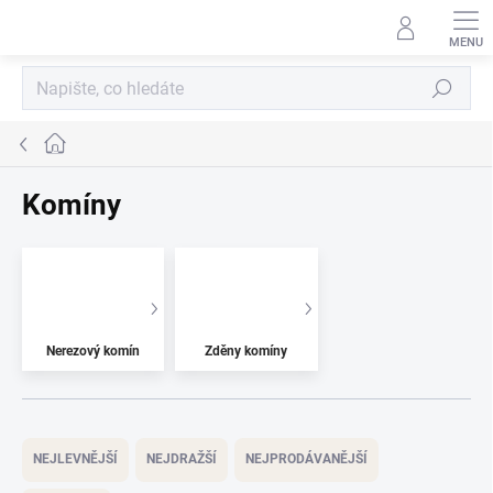
Přejít
na
obsah
Hledat
Domů
Komíny
Nerezový komín
Zděny komíny
Ř
a
NEJLEVNĚJŠÍ
NEJDRAŽŠÍ
NEJPRODÁVANĚJŠÍ
z