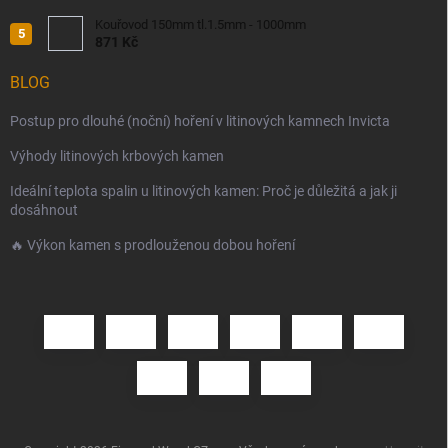
Kouřovod 150mm tl.1.5mm - 1000mm
871 Kč
BLOG
Postup pro dlouhé (noční) hoření v litinových kamnech Invicta
Výhody litinových krbových kamen
Ideální teplota spalin u litinových kamen: Proč je důležitá a jak ji
dosáhnout
🔥 Výkon kamen s prodlouženou dobou hoření