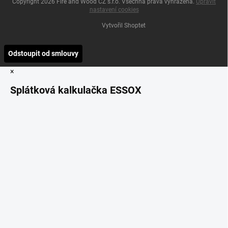
Copyright 2026
Fire and Wood CZ s.r.o
. Všechna práva vyhrazena.
Upravit
nastavení cookies
Vytvořil Shoptet
Odstoupit od smlouvy
×
Splátková kalkulačka ESSOX