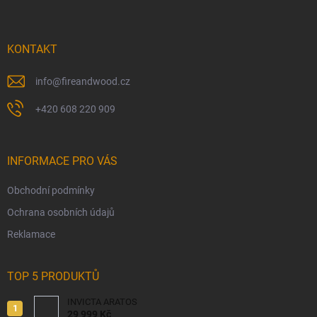
p
a
t
í
KONTAKT
info
@
fireandwood.cz
+420 608 220 909
INFORMACE PRO VÁS
Obchodní podmínky
Ochrana osobních údajů
Reklamace
TOP 5 PRODUKTŮ
INVICTA ARATOS
29 999 Kč