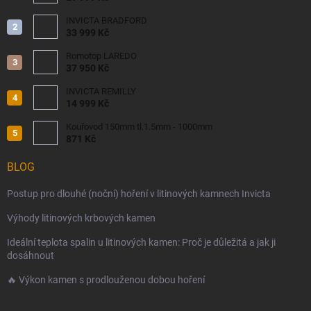
INVICTA BRADFORD
33 999 Kč
Romotop LAREDO
37 950 Kč
INVICTA REMILLY
14 999 Kč
Kouřovod 150mm tl.1.5mm - 1000mm
871 Kč
BLOG
Postup pro dlouhé (noční) hoření v litinových kamnech Invicta
Výhody litinových krbových kamen
Ideální teplota spalin u litinových kamen: Proč je důležitá a jak ji
dosáhnout
🔥 Výkon kamen s prodlouženou dobou hoření