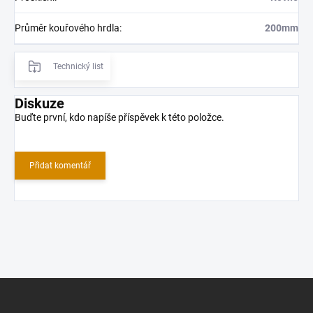
Průměr kouřového hrdla
:
200mm
Technický list
Diskuze
Buďte první, kdo napíše příspěvek k této položce.
Přidat komentář
Z
á