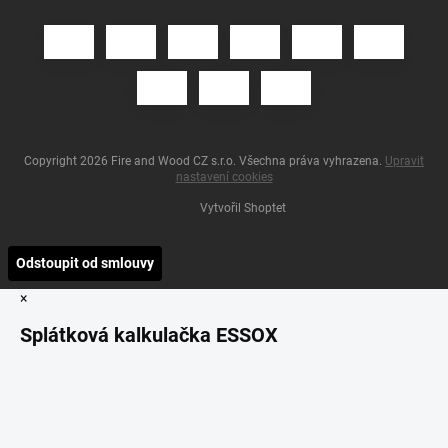
Copyright 2026
Fire and Wood CZ s.r.o
. Všechna práva vyhrazena.
Upravit
nastavení cookies
Vytvořil Shoptet
Odstoupit od smlouvy
×
Splátková kalkulačka ESSOX