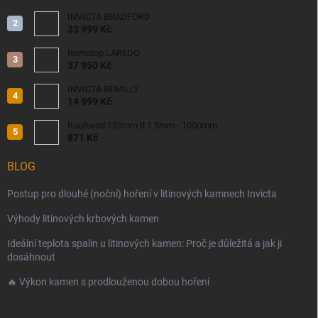
INVICTA BRADFORD
33 999 Kč
Romotop LAREDO
37 950 Kč
INVICTA REMILLY
14 999 Kč
Kouřovod 150mm tl.1.5mm - 1000mm
871 Kč
BLOG
Postup pro dlouhé (noční) hoření v litinových kamnech Invicta
Výhody litinových krbových kamen
Ideální teplota spalin u litinových kamen: Proč je důležitá a jak ji
dosáhnout
🔥 Výkon kamen s prodlouženou dobou hoření