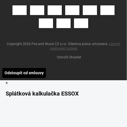
Copyright 2026
Fire and Wood CZ s.r.o
. Všechna práva vyhrazena.
Upravit
nastavení cookies
Vytvořil Shoptet
Odstoupit od smlouvy
×
Splátková kalkulačka ESSOX