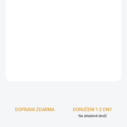
Měrná
MOMENTÁLNĚ NEDOSTUPNÉ
cena:
−
+
Přidat do košíku
Doplnění nebo zvýšení akumulační schopnosti
stavby
DETAILNÍ INFORMACE
ZEPTAT SE
HLÍDAT
DOPRAVA ZDARMA
DORUČENÍ 1-2 DNY
Na skladové zboží