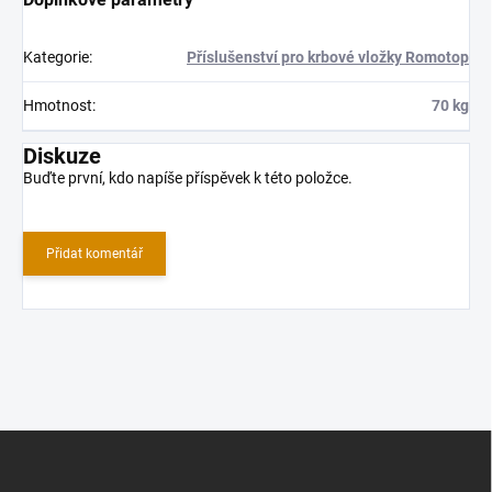
Kategorie
:
Příslušenství pro krbové vložky Romotop
Hmotnost
:
70 kg
Diskuze
Buďte první, kdo napíše příspěvek k této položce.
Přidat komentář
Z
á
p