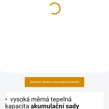
68 341 Kč
66 384 Kč
od
od
od 56 480 Kč bez DPH
od 54 863 Kč bez DPH
Detail
Detail
Krbové vložky IMPRESSION s
Rohové krbové vložky
otevíráním dvířek do strany jsou
IMPRESSION s otevíráním dvířek
ideální volbou pro všechny, kteří
do strany jsou navrženy do
milují jednoduchý a
posledního detailu tak, aby
minimalistický styl perfektně
každodenní topení bylo pro Vás
zkombinovaný s prémiovými
příjemným zážitkem. Designově
materiály.
navržené...
Zobrazit všechny související produkty
• vysoká měrná tepelná
kapacita
akumulační sady