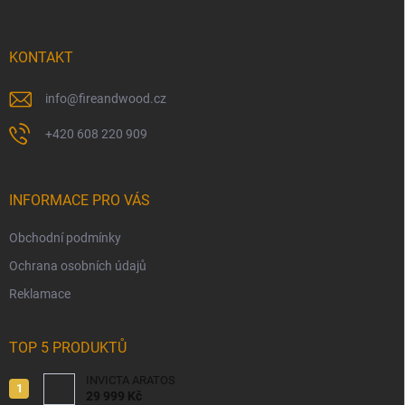
a
t
í
KONTAKT
info
@
fireandwood.cz
+420 608 220 909
INFORMACE PRO VÁS
Obchodní podmínky
Ochrana osobních údajů
Reklamace
TOP 5 PRODUKTŮ
INVICTA ARATOS
29 999 Kč