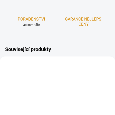
PORADENSTVÍ
GARANCE NEJLEPŠÍ
CENY
Od kamnáře
Související produkty
MONTÁŽ ZDARMA
MONTÁŽ ZDARMA
NEBO 10% SLEVA
NEBO 10% SLEVA
ZDARMA
ZDARMA
NA DOTAZ (+420 608 220 909)
NA DOTAZ (+420 608 220 909)
IMPRESSION 2G
IMPRESSION L 2G S
80.60.01
71.60.34.21