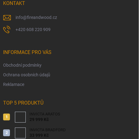
í
KONTAKT
info
@
fireandwood.cz
+420 608 220 909
INFORMACE PRO VÁS
Obchodní podmínky
Ochrana osobních údajů
Reklamace
TOP 5 PRODUKTŮ
INVICTA ARATOS
29 999 Kč
INVICTA BRADFORD
33 999 Kč