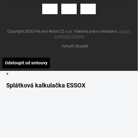
Copyright 2026
Fire and Wood CZ s.r.o
. Všechna práva vyhrazena.
Upravit
nastavení cookies
Vytvořil Shoptet
Odstoupit od smlouvy
×
Splátková kalkulačka ESSOX