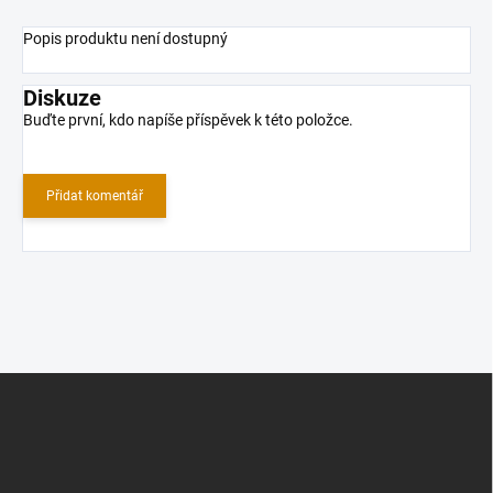
Popis produktu není dostupný
Diskuze
Buďte první, kdo napíše příspěvek k této položce.
Přidat komentář
Z
á
p
a
t