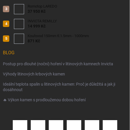
Romotop LAREDO
37 950 Kč
INVICTA REMILLY
14 999 Kč
Kouřovod 150mm tl.1.5mm - 1000mm
871 Kč
BLOG
Postup pro dlouhé (noční) hoření v litinových kamnech Invicta
Výhody litinových krbových kamen
Ideální teplota spalin u litinových kamen: Proč je důležitá a jak ji
dosáhnout
🔥 Výkon kamen s prodlouženou dobou hoření