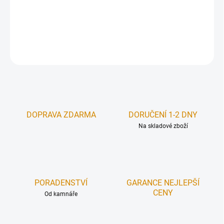
Redukce převlečná pro napojení spotřebiče
ZEPTAT SE
HLÍDAT
DOPRAVA ZDARMA
DORUČENÍ 1-2 DNY
Na skladové zboží
PORADENSTVÍ
GARANCE NEJLEPŠÍ
CENY
Od kamnáře