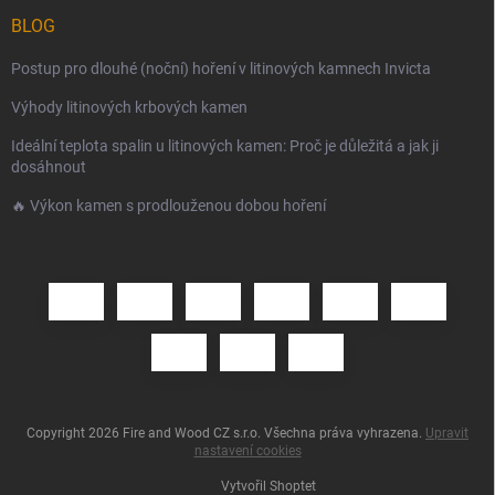
BLOG
Postup pro dlouhé (noční) hoření v litinových kamnech Invicta
Výhody litinových krbových kamen
Ideální teplota spalin u litinových kamen: Proč je důležitá a jak ji
dosáhnout
🔥 Výkon kamen s prodlouženou dobou hoření
Copyright 2026
Fire and Wood CZ s.r.o
. Všechna práva vyhrazena.
Upravit
nastavení cookies
Vytvořil Shoptet