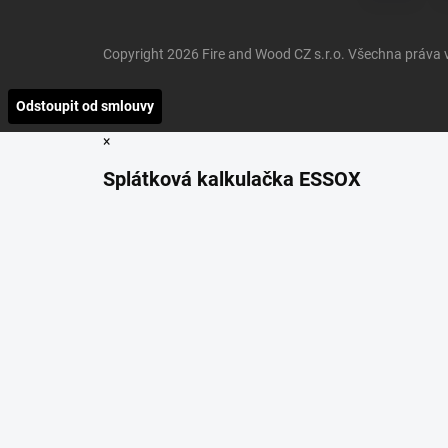
Copyright 2026
Fire and Wood CZ s.r.o
. Všechna práva
Odstoupit od smlouvy
×
Splátková kalkulačka ESSOX