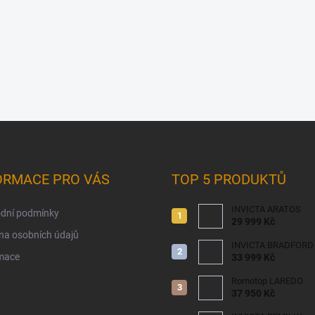
ORMACE PRO VÁS
TOP 5 PRODUKTŮ
INVICTA ARATOS
dní podmínky
29 999 Kč
na osobních údajů
INVICTA BRADFORD
mace
33 999 Kč
Romotop LAREDO
37 950 Kč