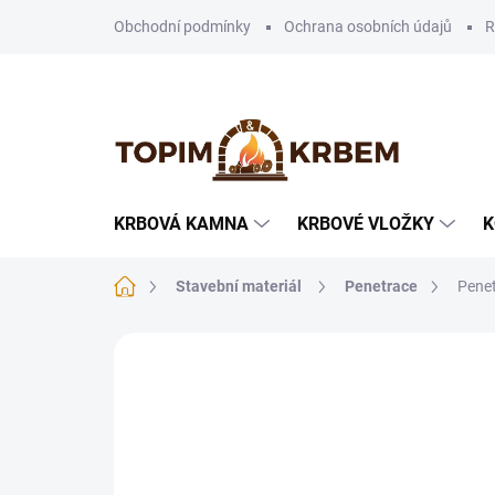
Přejít
Obchodní podmínky
Ochrana osobních údajů
R
na
obsah
KRBOVÁ KAMNA
KRBOVÉ VLOŽKY
K
Domů
Stavební materiál
Penetrace
Penet
Neohodnoceno
Podrobnosti hodnoce