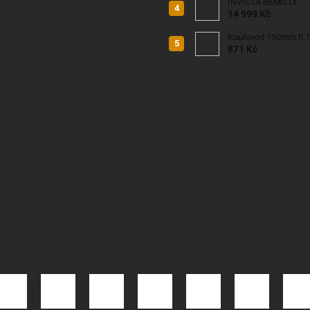
INVICTA REMILLY
14 999 Kč
Kouřovod 150mm tl.
871 Kč