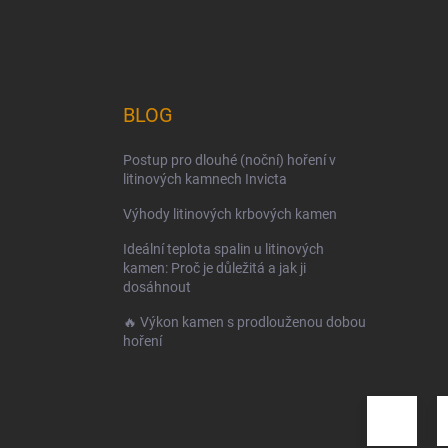
BLOG
Postup pro dlouhé (noční) hoření v
litinových kamnech Invicta
Výhody litinových krbových kamen
Ideální teplota spalin u litinových
kamen: Proč je důležitá a jak ji
dosáhnout
🔥 Výkon kamen s prodlouženou dobou
hoření