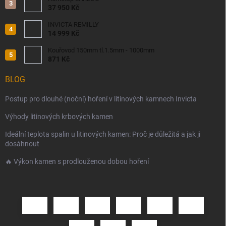
37 950 Kč
INVICTA REMILLY
14 999 Kč
Kouřovod 150mm tl.1.5mm - 1000mm
871 Kč
BLOG
Postup pro dlouhé (noční) hoření v litinových kamnech Invicta
Výhody litinových krbových kamen
Ideální teplota spalin u litinových kamen: Proč je důležitá a jak ji
dosáhnout
🔥 Výkon kamen s prodlouženou dobou hoření