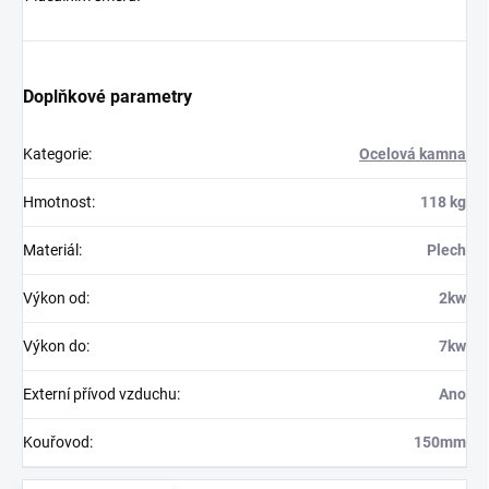
Doplňkové parametry
Kategorie
:
Ocelová kamna
Hmotnost
:
118 kg
Materiál
:
Plech
Výkon od
:
2kw
Výkon do
:
7kw
Externí přívod vzduchu
:
Ano
Kouřovod
:
150mm