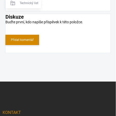
Technický list
Diskuze
Buďte první, kdo napíše příspěvek k této položce.
Přidat komentář
Z
á
p
a
t
í
KONTAKT