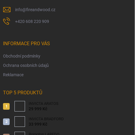
info
@
fireandwood.cz
+420 608 220 909
INFORMACE PRO VÁS
Obchodní podmínky
Ochrana osobních údajů
Reklamace
TOP 5 PRODUKTŮ
INVICTA ARATOS
29 999 Kč
INVICTA BRADFORD
33 999 Kč
Romotop LAREDO