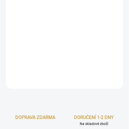
cena:
−
+
Přidat do košíku
Romotop EVORA T
– kompaktní oválná kamna s otočnou
základnou. Umožňují natočit oheň do požadovaného směru, mají
čisté sklo díky omývání sekundárním vzduchem a
CPV
pro přívod
externího vzduchu. Moderní design, rychlý náběh tepla,
jednoduché ovládání.
DETAILNÍ INFORMACE
ZEPTAT SE
HLÍDAT
DOPRAVA ZDARMA
DORUČENÍ 1-2 DNY
Na skladové zboží