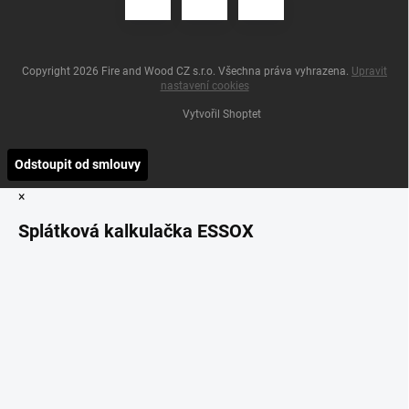
Copyright 2026
Fire and Wood CZ s.r.o
. Všechna práva vyhrazena.
Upravit
nastavení cookies
Vytvořil Shoptet
Odstoupit od smlouvy
×
Splátková kalkulačka ESSOX