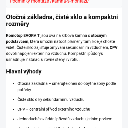
Podmínky montáže
/kamna-s-montazi/
Otočná základna, čisté sklo a kompaktní
rozměry
Romotop EVORA T
jsou oválná krbová kamna s
otočným
podstavcem
, která umožní natočit plameny tam, kde je chcete
vidět. Čisté sklo zajišťuje omývání sekundárním vzduchem,
CPV
dovolí napojení externího vzduchu. Kompaktní půdorys
usnadňuje instalaci u rovné stěny i v rohu.
Hlavní výhody
Otočná základna – směrujte oheň do obytné zóny podle
potřeby
Čisté sklo díky sekundárnímu vzduchu
CPV – centrální přívod externího vzduchu
Jednoduché ovládání přívodů vzduchu jedním prvkem