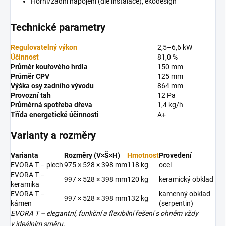
Horní/zadní napojení (dle instalace), ekodesign
Technické parametry
Regulovatelný výkon
2,5–6,6 kW
Účinnost
81,0 %
Průměr kouřového hrdla
150 mm
Průměr CPV
125 mm
Výška osy zadního vývodu
864 mm
Provozní tah
12 Pa
Průměrná spotřeba dřeva
1,4 kg/h
Třída energetické účinnosti
A+
Varianty a rozměry
Varianta
Rozměry (V×Š×H)
Hmotnost
Provedení
EVORA T – plech
975 × 528 × 398 mm
118 kg
ocel
EVORA T –
997 × 528 × 398 mm
120 kg
keramický obklad
keramika
EVORA T –
kamenný obklad
997 × 528 × 398 mm
132 kg
kámen
(serpentin)
EVORA T – elegantní, funkční a flexibilní řešení s ohněm vždy
v ideálním směru.