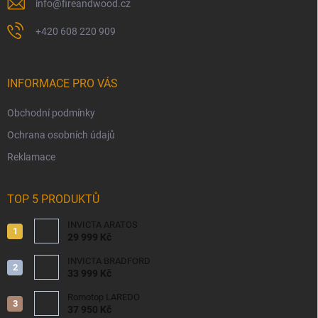
info
@
fireandwood.cz
+420 608 220 909
INFORMACE PRO VÁS
Obchodní podmínky
Ochrana osobních údajů
Reklamace
TOP 5 PRODUKTŮ
INVICTA ARATOS
29 999 Kč
INVICTA BRADFORD
33 999 Kč
Romotop LAREDO
37 950 Kč