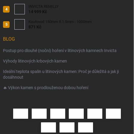
INVICTA REMILLY
14 999 Kč
Kouřovod 150mm tl.1.5mm - 1000mm
871 Kč
BLOG
Postup pro dlouhé (noční) hoření v litinových kamnech Invicta
Výhody litinových krbových kamen
Ideální teplota spalin u litinových kamen: Proč je důležitá a jak ji
dosáhnout
🔥 Výkon kamen s prodlouženou dobou hoření