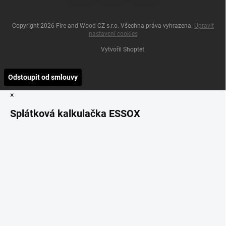
Copyright 2026
Fire and Wood CZ s.r.o
. Všechna práva vyhrazena.
Upravit
nastavení cookies
Vytvořil Shoptet
Odstoupit od smlouvy
×
Splátková kalkulačka ESSOX