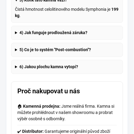
3) Kolik tato kamna váží?
Čistá hmotnost celolitinového modelu Symphonia je
199
kg
.
4) Jak funguje prodloužená záruka?
5) Co je to systém "Post-combustion"?
6) Jakou plochu kamna vytopí?
Proč nakupovat u nás
🏠
Kamenná prodejna:
Jsme reálná firma. Kamna si
můžete prohlédnout v našem showroomu a probrat
výběr osobně s odborníky.
✔️
Distributor:
Garantujeme originální původ zboží