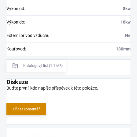
Výkon od
:
8kw
Výkon do
:
18kw
Externí přívod vzduchu
:
Ne
Kouřovod
:
180mm
Katalogový list (1.1 MB)
Diskuze
Buďte první, kdo napíše příspěvek k této položce.
Přidat komentář