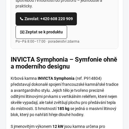
spotřebou i vhodností do prostoru – jednoduše a
prakticky.
📞 Zavolat: +420 608 220 909
✉️ Zeptat se k produktu
Po–Pá 8:00–17:00 · poradenství zdarma
INVICTA Symphonia – Symfonie ohně
a moderního designu
Krbová kamna
INVICTA Symphonia
(ref. P914804)
představují dokonalé spojení francouzské kamnářské tradice
a avantgardního stylu. Jejich tělo je tvořeno precizně
odlitými litinovými prvkami s vertikálním reliéfem, které nejen
skvěle vypadají, ale také zvětšují plochu pro předávání tepla
do místnosti. S hmotností
185 kg
se jedná o masivní litinový
blok, který po nahřátí hřeje dlouhé hodiny.
S jmenovitým výkonem
12 kW
jsou kamna určena pro