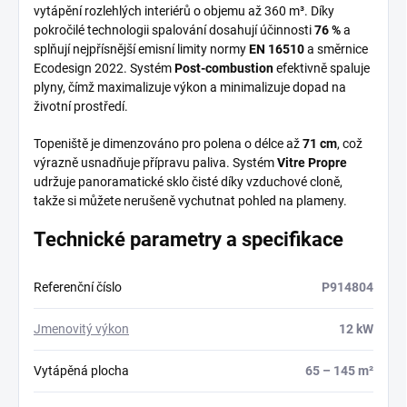
vytápění rozlehlých interiérů o objemu až 360 m³. Díky
pokročilé technologii spalování dosahují účinnosti
76 %
a
splňují nejpřísnější emisní limity normy
EN 16510
a směrnice
Ecodesign 2022. Systém
Post-combustion
efektivně spaluje
plyny, čímž maximalizuje výkon a minimalizuje dopad na
životní prostředí.
Topeniště je dimenzováno pro polena o délce až
71 cm
, což
výrazně usnadňuje přípravu paliva. Systém
Vitre Propre
udržuje panoramatické sklo čisté díky vzduchové cloně,
takže si můžete nerušeně vychutnat pohled na plameny.
Technické parametry a specifikace
Referenční číslo
P914804
Jmenovitý výkon
12 kW
Vytápěná plocha
65 – 145 m²