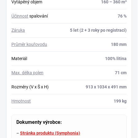
Vytápěný objem
160 – 360 m³
Účinnost
spalování
76 %
Záruka
5 let (2 + 3 roky po registraci)
Průměr kouřovodu
180 mm
Materiál
100% litina
Max. délka polen
71 cm
Rozměry (V x Š x H)
913 x 1034 x 491 mm
Hmotnost
199 kg
Dokumenty výrobce:
–
Stránka produktu (Symphonia)