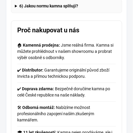
6) Jakou normu kamna splňují?
Proč nakupovat u nás
🏠
Kamenná prodejna:
Jsme reálná firma. Kamna si
můžete prohlédnout v našem showroomu a probrat
výběr osobně s odborníky.
✔️
Distributor:
Garantujeme originální původ zboží
Invicta a přímou technickou podporu.
✔️
Doprava zdarma:
Bezpečně doručíme kamna po
celé České republice na naše náklady.
🛠️
Odborná montáž:
Nabízíme možnost
profesionálního zapojení naším zkušeným
kamnářem.
🎓
11 let zkušeností:
Kamna nejen prodáváme, ale i