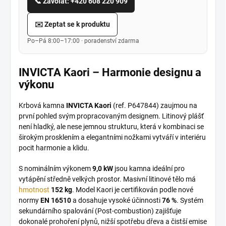
📞 Zavolat: +420 608 220 909
✉️ Zeptat se k produktu
Po–Pá 8:00–17:00 · poradenství zdarma
INVICTA Kaori – Harmonie designu a
výkonu
Krbová kamna
INVICTA Kaori
(ref. P647844) zaujmou na
první pohled svým propracovaným designem. Litinový plášť
není hladký, ale nese jemnou strukturu, která v kombinaci se
širokým prosklením a elegantními nožkami vytváří v interiéru
pocit harmonie a klidu.
S nominálním výkonem
9,0 kW
jsou kamna ideální pro
vytápění středně velkých prostor. Masivní litinové tělo má
hmotnost
152 kg
. Model Kaori je certifikován podle nové
normy
EN 16510
a dosahuje vysoké účinnosti
76 %
. Systém
sekundárního spalování (Post-combustion) zajišťuje
dokonalé prohoření plynů, nižší spotřebu dřeva a čistší emise