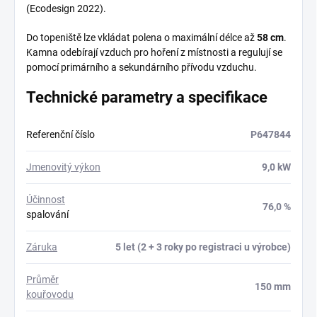
(Ecodesign 2022).
Do topeniště lze vkládat polena o maximální délce až
58 cm
.
Kamna odebírají vzduch pro hoření z místnosti a regulují se
pomocí primárního a sekundárního přívodu vzduchu.
Technické parametry a specifikace
Referenční číslo
P647844
Jmenovitý výkon
9,0 kW
Účinnost
76,0 %
spalování
Záruka
5 let (2 + 3 roky po registraci u výrobce)
Průměr
150 mm
kouřovodu