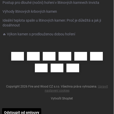
Postup pro dlouhé (noční) hoření v litinových kamnech Invicta
Výhody litinových krbových kamen
Ideální teplota spalin u litinových kamen: Proč je důležitá a jak ji
dosáhnout
🔥 Výkon kamen s prodlouženou dobou hoření
Copyright 2026
Fire and Wood CZ s.r.o
. Všechna práva vyhrazena.
Upravit
nastavení cookies
Vytvořil Shoptet
Odstoupit od smlouvy