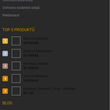
Ochrana osobních údajů
Reklamace
TOP 5 PRODUKTŮ
INVICTA ARATOS
29 999 Kč
INVICTA BRADFORD
33 999 Kč
Romotop LAREDO
37 950 Kč
INVICTA REMILLY
14 999 Kč
Kouřovod 150mm tl.1.5mm - 1000mm
871 Kč
BLOG