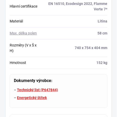
EN 16510
, Ecodesign 2022, Flamme
Hlavní certifikace
Verte 7*
Materiál
Litina
Max. délka polen
58 cm
Rozměry (V x Š x
740 x 754 x 404 mm
H)
Hmotnost
152 kg
Dokumenty výrobce:
–
Technický list (P647844)
–
Energetický štítek