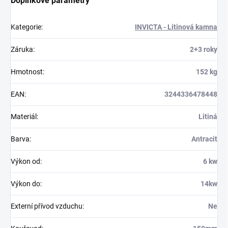
Doplňkové parametry
Kategorie
:
INVICTA - Litinová kamna
Záruka
:
2+3 roky
Hmotnost
:
152 kg
EAN
:
3244336478448
Materiál
:
Litiná
Barva
:
Antracit
Výkon od
:
6 kw
Výkon do
:
14kw
Externí přívod vzduchu
:
Ne