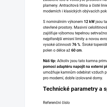
plameny. Antracitová litina a čisté lin
moderních i klasických obývacích pok
S nominálním výkonem
12 kW
jsou ta
otevřené prostory. Masivní celolitinov
zajišťuje výbornou tepelnou setrvačn
nejpřísnější emisní limity a novou e
vysoké účinnosti
76 %
. Široké topeni
polen o délce až
60 cm
.
Náš tip:
Ačkoliv jsou tato kamna prim
pomocí adaptéru napojit na externí p
umožňuje kamnům odebírat vzduch pro 
pro moderní, dobře izolované domy.
Technické parametry a s
Referenční číslo