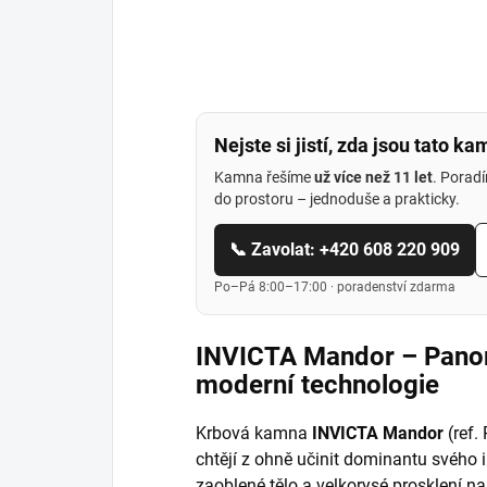
Nejste si jistí, zda jsou tato 
Kamna řešíme
už více než 11 let
. Porad
do prostoru – jednoduše a prakticky.
📞 Zavolat: +420 608 220 909
Po–Pá 8:00–17:00 · poradenství zdarma
INVICTA Mandor – Panor
moderní technologie
Krbová kamna
INVICTA Mandor
(ref.
chtějí z ohně učinit dominantu svého in
zaoblené tělo a velkorysé prosklení n