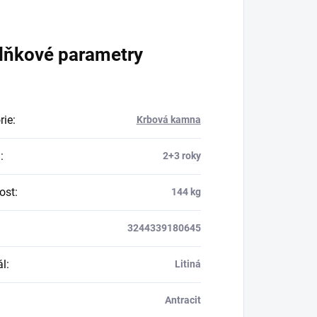
lňkové parametry
rie
:
Krbová kamna
a
:
2+3 roky
ost
:
144 kg
3244339180645
ál
:
Litiná
Antracit