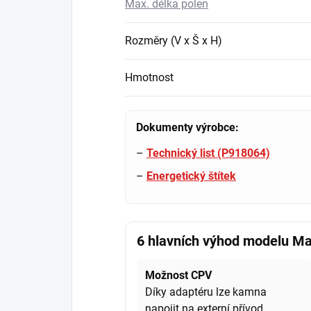
Max. délka polen
Rozměry (V x Š x H)
Hmotnost
Dokumenty výrobce:
–
Technický list (P918064)
–
Energetický štítek
6 hlavních výhod modelu M
Možnost CPV
Díky adaptéru lze kamna
napojit na externí přívod