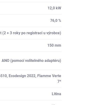
12,0 kW
76,0 %
et (2 + 3 roky po registraci u výrobce)
150 mm
ANO (pomocí volitelného adaptéru)
6510
, Ecodesign 2022, Flamme Verte
7*
Litina