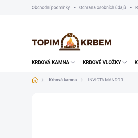
Přejít
Obchodní podmínky
Ochrana osobních údajů
R
na
obsah
KRBOVÁ KAMNA
KRBOVÉ VLOŽKY
K
Domů
Krbová kamna
INVICTA MANDOR
6 hodnocení
Podrobnosti hodnocení