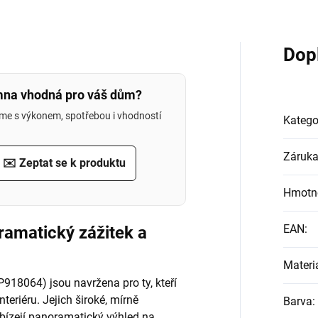
Dop
kamna vhodná pro váš dům?
íme s výkonem, spotřebou i vhodností
Katego
Záruk
✉️ Zeptat se k produktu
Hmotn
EAN
:
amatický zážitek a
Materi
 P918064) jsou navržena pro ty, kteří
teriéru. Jejich široké, mírně
Barva
:
abízejí panoramatický výhled na