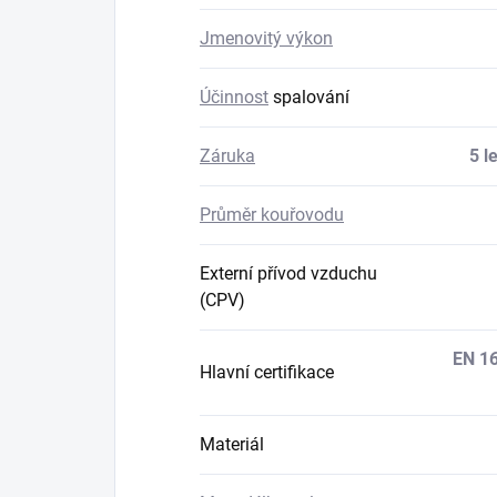
Jmenovitý výkon
Účinnost
spalování
Záruka
5 l
Průměr kouřovodu
Externí přívod vzduchu
(CPV)
EN 1
Hlavní certifikace
Materiál