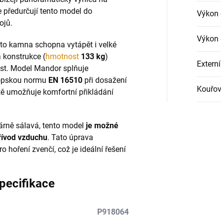
ie předurčují tento model do
Výkon
ojů.
Výkon
to kamna schopna vytápět i velké
á konstrukce (
hmotnost
133 kg
)
Extern
ost. Model Mandor splňuje
vropskou normu
EN 16510
při dosažení
Kouřo
ště umožňuje komfortní přikládání
árně sálavá, tento model
je možné
řívod vzduchu
. Tato úprava
hoření zvenčí, což je ideální řešení
pecifikace
P918064