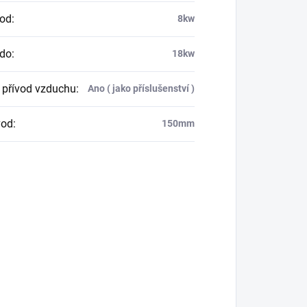
 od
:
8kw
 do
:
18kw
í přívod vzduchu
:
Ano ( jako příslušenství )
vod
:
150mm