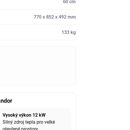
60 cm
770 x 852 x 492 mm
133 kg
andor
Vysoký výkon 12 kW
Silný zdroj tepla pro velké
otevřené prostory.