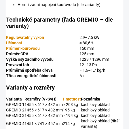
Horní i zadní napojení kouřovodu (dle varianty)
Technické parametry (řada GREMIO – dle
varianty)
Regulovatelný výkon
2,9–7,5 kW
Účinnost
≈ 80,6 %
Průměr kouřovodu
150 mm
Průměr CPV
125 mm
Výška osy zadního vývodu
1229 / 1296 mm
Provozní tah
12–13 Pa
Průměrná spotřeba dřeva
≈ 1,6–1,7 kg/h
Třída energetické účinnosti
A+
Varianty a rozměry
Varianta
Rozměry (V×Š×H)
Hmotnost
Poznámka
GREMIO 1
1455 × 617 × 432 mm
≈ 203 kg
kachlový obklad
GREMIO 2
1455 × 617 × 432 mm
195 kg
kachlový obklad
GREMIO 3
1455 × 617 × 432 mm
≈ 194 kg
kachlový obklad
kachlový obklad (širší
GREMIO 4
1451 × 741 × 457 mm
214 kg
varianta)