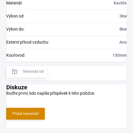
Materiál
:
Kachle
Výkon od
:
3kw
Výkon do
:
8kw
Externí přívod vzduchu
:
Ano
Kouřovod
:
150mm
Technický list
Diskuze
Buďte první, kdo napíše příspěvek k této položce.
Přidat komentář