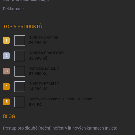
Reklamace
TOP 5 PRODUKTŮ
INVICTA ARATOS
29 999 Kč
INVICTA BRADFORD
33 999 Kč
Romotop LAREDO
37 950 Kč
INVICTA REMILLY
14 999 Kč
Kouřovod 150mm tl.1.5mm - 1000mm
871 Kč
BLOG
Postup pro dlouhé (noční) hoření v litinových kamnech Invicta