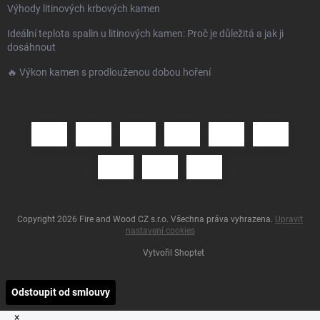
Výhody litinových krbových kamen
Ideální teplota spalin u litinových kamen: Proč je důležitá a jak ji
dosáhnout
🔥 Výkon kamen s prodlouženou dobou hoření
Copyright 2026
Fire and Wood CZ s.r.o
. Všechna práva vyhrazena.
Upravit
nastavení cookies
Vytvořil Shoptet
Odstoupit od smlouvy
×