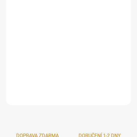
cena:
SKLO
−
+
Přidat do košíku
Romotop GREMIO
– akumulační kachlová kamna s vysokou
účinností, čistým sklem a přívodem externího vzduchu (CPV).
Dlouhé sálavé teplo po dohoření, jednoduché ovládání a možnost
horního i zadního napojení kouřovodu. Varianty GREMIO 1–5 pro
různé dispozice.
DETAILNÍ INFORMACE
ZEPTAT SE
HLÍDAT
DOPRAVA ZDARMA
DORUČENÍ 1-2 DNY